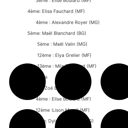
3ème : Elise Boulard (MF)
4ème: Elisa Fauchard (MF)
4ème : Alexandre Royer (MG)
5ème: Maël Blanchard (BG)
5ème : Maël Valin (MG)
12ème : Elya Grelier (MF)
13ème : Mila Brochard (MF)
Nage: 50m Dos
6ème : Zoé Barbet (BF)
4ème : Elise Boulard (MF)
12ème :Lison Murail (MF)
7ème: Dylan Voisneau (MG)