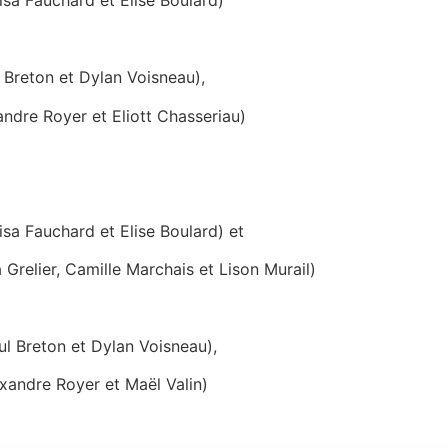
uchard et Elise Boulard)
t:
on et Dylan Voisneau),
oyer et Eliott Chasseriau)
uchard et Elise Boulard) et
Camille Marchais et Lison Murail)
t:
on et Dylan Voisneau),
 Royer et Maël Valin)