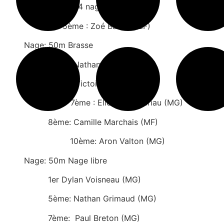
Nage: 100m 4 nages
5ème : Zoé Barbet (BF)
Nage: 50m Brasse
6ème: Nathan Grimaud (MG)
7ème : Victoire Loiret (MF)
7ème : Eliott Chasseriau (MG)
8ème: Camille Marchais (MF)
10ème: Aron Valton (MG)
Nage: 50m Nage libre
1er Dylan Voisneau (MG)
5ème: Nathan Grimaud (MG)
7ème: Paul Breton (MG)