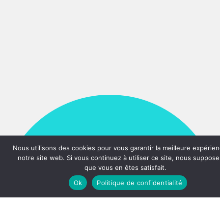
Nous utilisons des cookies pour vous garantir la meilleure expérien
Ensemble scolaire
notre site web. Si vous continuez à utiliser ce site, nous suppos
que vous en êtes satisfait.
Saint Carlo
Ok
Politique de confidentialité
Acutis