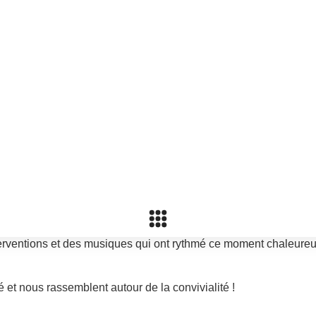
 !
nnel !
 !
, parfaits pour animer cette belle journée.
 en avant les talents musicaux de nos élèves.
nterventions et des musiques qui ont rythmé ce moment chaleureu
et nous rassemblent autour de la convivialité !