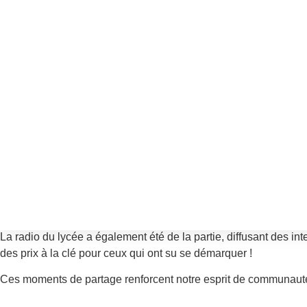
Aller
Lycée
au
Temps convivial au Lycée
contenu
Publié le
13 mai 2025
Nos élèves ont pu profiter d’un moment de convivialité exceptio
Au programme : un pique-nique géant en plein air sous le soleil
Les rires ont résonné autour de jeux en bois
Les Jeux de Maud
Pour ajouter à l’ambiance festive, un concert a eu lieu, mettant
La radio du lycée a également été de la partie, diffusant des i
des prix à la clé pour ceux qui ont su se démarquer !
Ces moments de partage renforcent notre esprit de communauté 